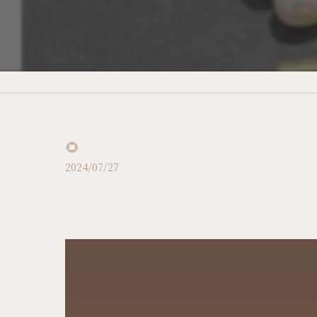
🌻
2024/07/27