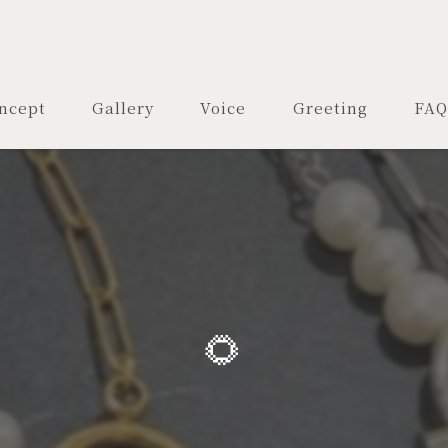
ncept
Gallery
Voice
Greeting
FAQ
🌻