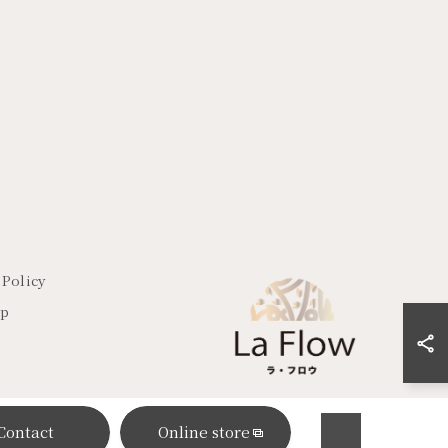
 Policy
ap
Contact
Online store