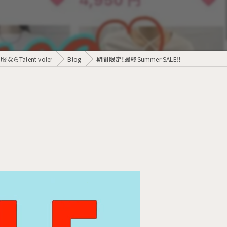
らTalent voler
Blog
期間限定‼️最終Summer SALE‼️