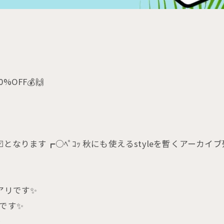
%OFF💰🙌
︎となります┏○ﾍﾟｺｯ 秋にも使えるstyleを暫くアーカ
アリです✨
です✨
✨