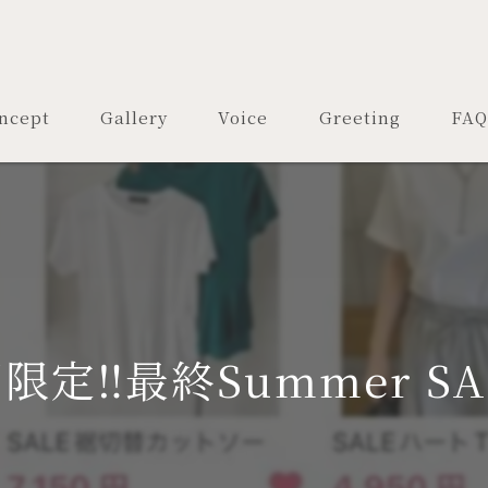
ncept
Gallery
Voice
Greeting
FAQ
限定‼️最終Summer SAL