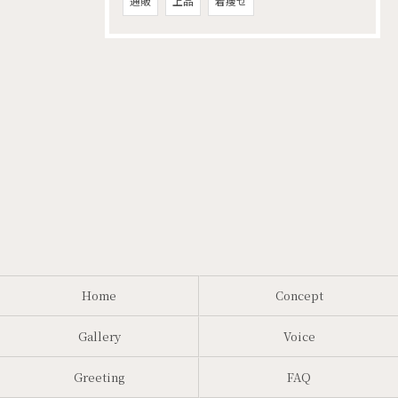
通販
上品
着痩せ
Home
Concept
Gallery
Voice
Greeting
FAQ