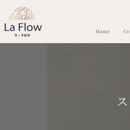
Home
Co
ス