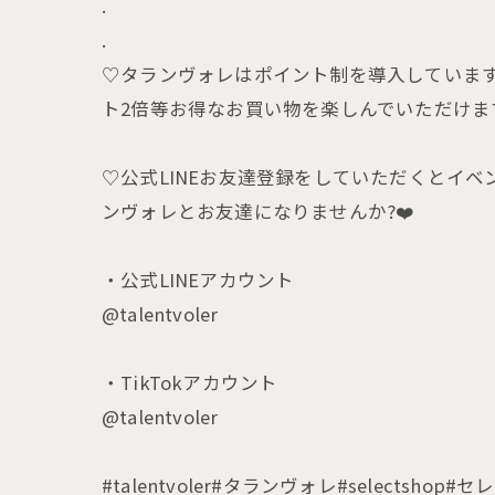
.
.
♡タランヴォレはポイント制を導入しています。税
ト2倍等お得なお買い物を楽しんでいただけま
♡公式LINEお友達登録をしていただくとイ
ンヴォレとお友達になりませんか?❤️
・公式LINEアカウント
@talentvoler
・TikTokアカウント
@talentvoler
#talentvoler#タランヴォレ#selec