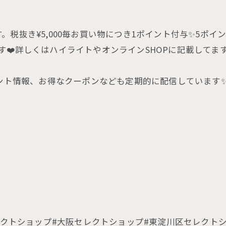
抜き¥5,000毎お買い物につき1ポイント付与✨5ポイン
す❤️詳しくはハイライトやオンラインSHOPに記載してま
ベント情報、お得なクーポンなども定期的に配信しています✨
tshop#セレクトショップ#大阪セレクトショップ#東淀川区