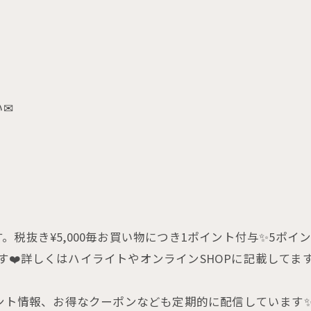
い✉
抜き¥5,000毎お買い物につき1ポイント付与✨5ポイン
す❤️詳しくはハイライトやオンラインSHOPに記載してま
ベント情報、お得なクーポンなども定期的に配信しています✨