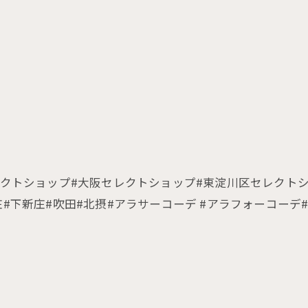
tshop#セレクトショップ#大阪セレクトショップ#東淀川区
庄#下新庄#吹田#北摂#アラサーコーデ #アラフォーコーデ