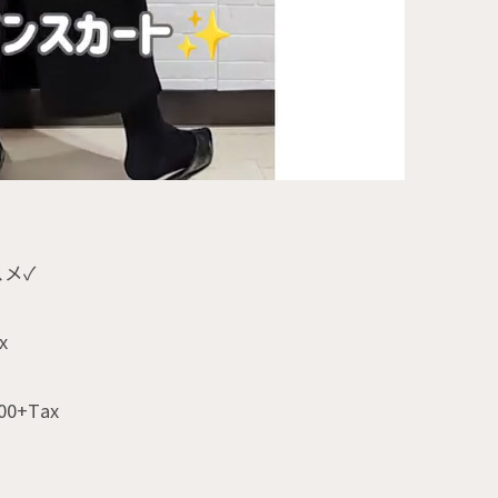
メ✓
x
+Tax