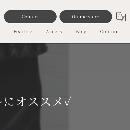
Contact
Online store
Feature
Access
Blog
Column
雑貨
ファッション
レディース
オリジナル
ルにオススメ✓
セレクトショップ