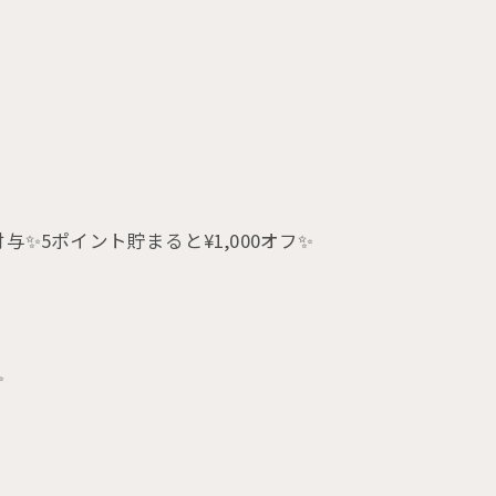
与✨5ポイント貯まると¥1,000オフ✨
✨